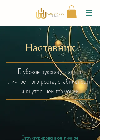
Наставник
Глубокое руководство для
личностного роста, стабильности
и внутренней гармонии
Структурированное личное