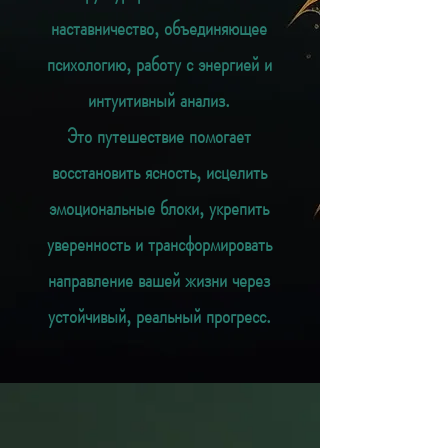
наставничество, объединяющее
психологию, работу с энергией и
интуитивный анализ.
Это путешествие помогает
восстановить ясность, исцелить
эмоциональные блоки, укрепить
уверенность и трансформировать
направление вашей жизни через
устойчивый, реальный прогресс.