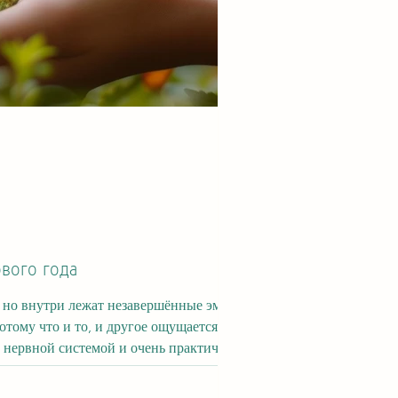
ового года
, но внутри лежат незавершённые эмоции,
с нервной системой и очень практична.
орость. Он шепчет: “Решай сейча