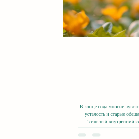
В конце года многие чувст
усталость и старые обещания. В таком со
“сильный внутренний сиг
Интуиция — это сп