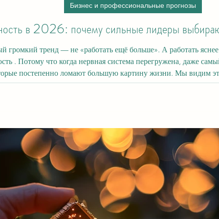
Бизнес и профессиональные прогнозы
ность в 2026: почему сильные лидеры выбирают
 тренд — не «работать ещё больше». А работать яснее . В 2026 настоящее преимущество —
ость . Потому что когда нервная система перегружена, даже са
но ломают большую картину жизни. Мы видим это повсюду: талантливые люди теряют
т «целый день», но не двигаются вперёд, лидеры несут давлени