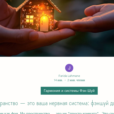
Farida Lahmane
14 янв.
2 мин. чтения
Гармония и системы Фэн-Шуй
ранство — это ваша нервная система: фэншуй д
ространство — это не “просто комната” . Это система, которая постоянно разговаривает с