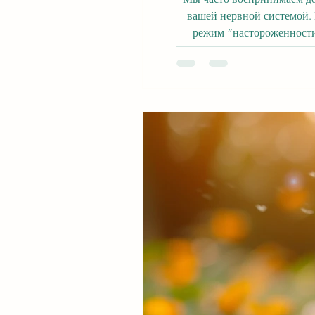
вашей нервной системой. Когда жизнь ускоряется (работа, давление, поток информации, семейные задачи), разум легко переходит в
режим “настороженности” . И в таком состоянии даже мелочи дома — беспорядок, резкий свет, хаотичные углы