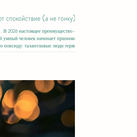
 спокойствие (а не гонку)
 не
мый умный человек начинает принимать
е молча. Мир ускоряется — а внутри у м