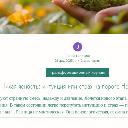
Farida Lahmane
28 дек. 2025 г.
2 мин. чтения
Трансформационный коучинг
Тихая ясность: интуиция или страх на пороге Н
вуют странную смесь: надежду и давление. Хочется нового этапа
стоянии легко перепутать интуицию и страх — потому что и то, и другое ощущается как
нал” . Разница не мистическая. Она психологическая, связана 
окойная энергия. Страх — срочная энергия. Страх толкает в ск