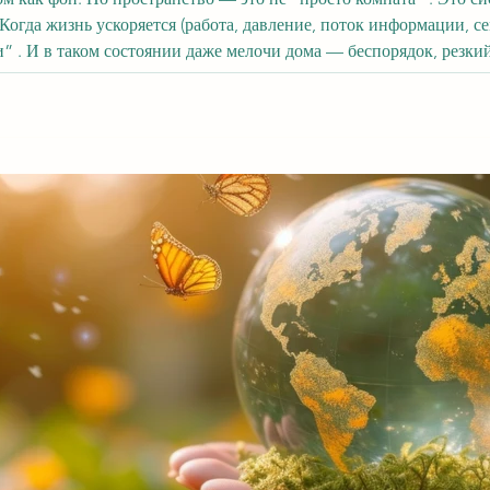
, незавершённые
стопки — становятся тихими триггерами. И вот где фэншуй с