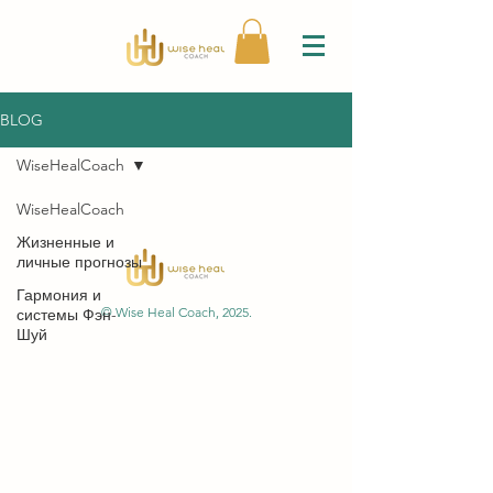
BLOG
WiseHealCoach
WiseHealCoach
Жизненные и
личные прогнозы
Гармония и
© Wise Heal Coach, 2025.
системы Фэн-
Шуй
Трансформационный
коучинг
Бизнес и
профессиональные
прогнозы